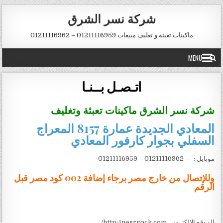
Skip to conten
شركة نسر الشرق
ماكينات تعبئة و تغليف مبيعات 01211116959 – 01211116962
MENU
اتـصـل بــنـا
شركة نسر الشرق ماكينات تعبئة وتغليف
المعادي الجديدة عمارة 8157 المعراج
السفلي بجوار كارفور المعادي
موبايل : – 01211116962 – 01211116959
وللإتصال من خارج مصر برجاء إضافة 002 كود مصر قبل
الرقم
الموقع الالكتروني http://nesrpack.com/