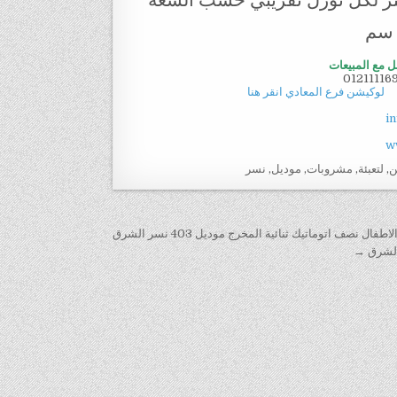
ل مع المبيعات
01211116
لوكيشن فرع المعادي انقر هنا
i
w
ن
,
لتعبئة
,
مشروبات
,
موديل
,
نسر
نصف اتوماتيك ثنائية المخرج موديل 403 نسر الشرق