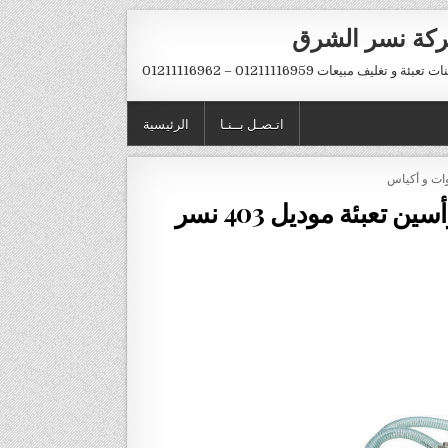
كة نسر الشرق
تعبئة و تغليف مبيعات 01211116959 – 01211116962
اتـصـل بــنـا
الرئيسية
وات و أكياس
احدث خط لتعبئة مشروبات الاطفال رأسين تعبئة موديل 403 نسر