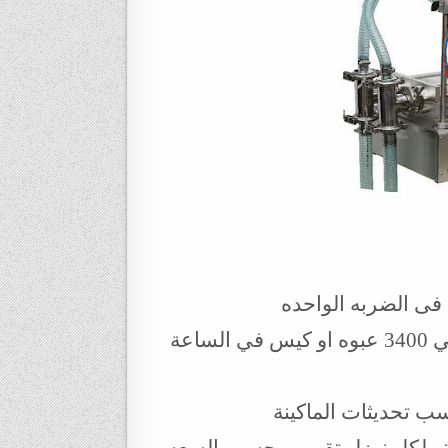
 فى الضربه الواحده
كفاءة الطاقه الانتاجية من 1600 عبوة او كيس حتي 3400 عبوه او كيس في الساعة