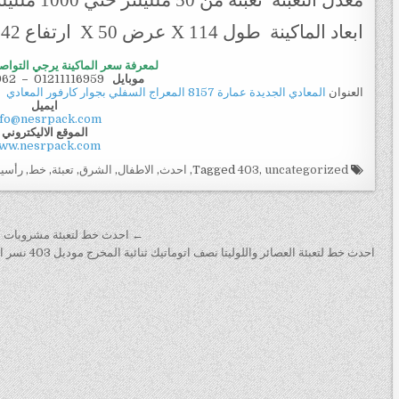
معدل التعبئة تعبئة من 50 ملليلتر حتي 1000 ملليلتر لكل نوزل تقريبي حسب السعه
ابعاد الماكينة طول 114 X عرض 50 X ارتفاع 42 سم
لمعرفة سعر الماكينة يرجي التواص
موبايل
01211116959
–
962
العنوان
المعادي الجديدة عمارة 8157 المعراج السفلي بجوار كارفور المعادي
ايميل
nfo@nesrpack.com
الموقع الاليكتروني
ww.nesrpack.com
Tagged
uncategorized
,
403
,
احدث
,
الاطفال
,
الشرق
,
تعبئة
,
خط
,
رأسي
تصفّح المقالات
← احدث خط لتعبئة مشروبات الاطفال 
احدث خط لتعبئة العصائر واللوليتا نصف اتوماتيك ثنائية المخرج موديل 403 نسر الشرق →