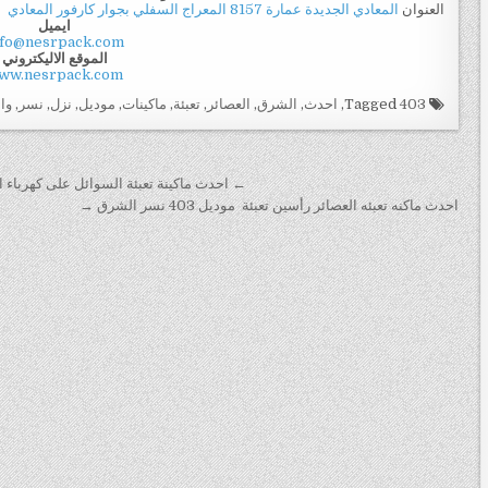
العنوان
المعادي الجديدة عمارة 8157 المعراج السفلي بجوار كارفور المعادي
ايميل
nfo@nesrpack.com
الموقع الاليكتروني
ww.nesrpack.com
Tagged
403
,
احدث
,
الشرق
,
العصائر
,
تعبئة
,
ماكينات
,
موديل
,
نزل
,
نسر
,
وا
تصفّح المقالات
← احدث ماكينة تعبئة السوائل على كهرباء المنزل نصف اتوماتيك 2 نو
احدث ماكنه تعبئه العصائر رأسين تعبئة ‏ موديل 403 نسر الشرق →