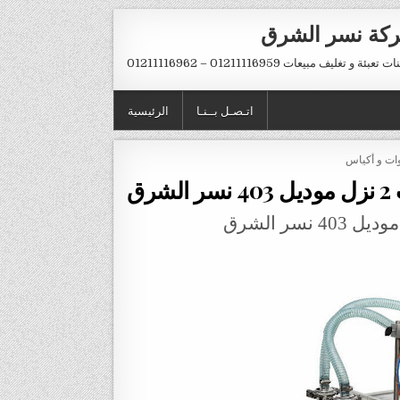
كة نسر الشرق
تعبئة و تغليف مبيعات 01211116959 – 01211116962
اتـصـل بــنـا
الرئيسية
وات و أكياس
ق
موديل 403 نسر الشرق