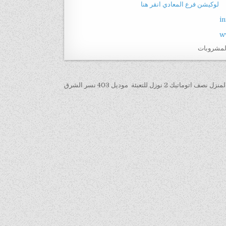
لوكيشن فرع المعادي انقر هنا
i
w
لمشروبات
زل للتعبئة ‏ موديل 403 نسر الشرق