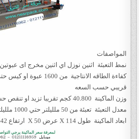
المواصفات
نمط التعبئة اثنين نوزل اي اثنين مخرج اى عبوتين
قريبي حسب السعه
وزن الماكينة 40.800 كجم تقريبا تزيد او تنقص حسب تحديثات الماكينة
معدل التعبئة تعبئة من 50 ملليلتر حتي 1000 ملليلتر لكل نوزل تقريبي حسب السعه
ابعاد الماكينة طول 114 X عرض 50 X ارتفاع 42 سم
لمعرفة سعر الماكينة يرجي التواص
موبايل
01211116959
–
962