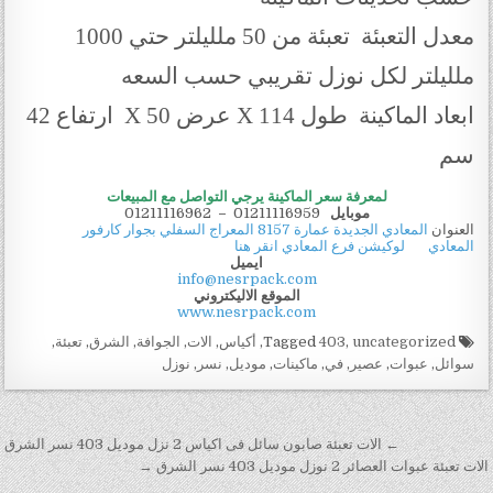
معدل التعبئة تعبئة من 50 ملليلتر حتي 1000
ملليلتر لكل نوزل تقريبي حسب السعه
ابعاد الماكينة طول 114 X عرض 50 X ارتفاع 42
سم
لمعرفة سعر الماكينة يرجي التواصل مع المبيعات
موبايل
01211116959
–
01211116962
العنوان
المعادي الجديدة عمارة 8157 المعراج السفلي بجوار كارفور
المعادي
لوكيشن فرع المعادي انقر هنا
ايميل
info@nesrpack.com
الموقع الاليكتروني
www.nesrpack.com
Tagged
uncategorized
,
403
,
أكياس
,
الات
,
الجوافة
,
الشرق
,
تعبئة
,
سوائل
,
عبوات
,
عصير
,
في
,
ماكينات
,
موديل
,
نسر
,
نوزل
تصفّح المقالات
← الات تعبئة صابون سائل فى اكياس 2 نزل موديل 403 نسر الشرق
الات تعبئة عبوات العصائر 2 نوزل موديل 403 نسر الشرق →