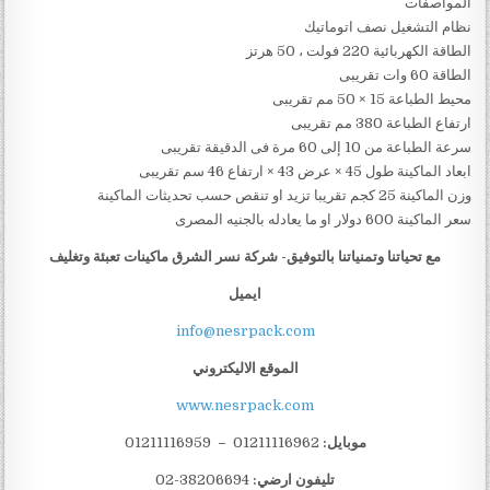
المواصفات
نظام التشغيل نصف اتوماتيك
الطاقة الكهربائية 220 فولت ، 50 هرتز
الطاقة 60 وات تقريبى
محيط الطباعة 15 × 50 مم تقريبى
ارتفاع الطباعة 380 مم تقريبى
سرعة الطباعة من 10 إلى 60 مرة فى الدقيقة تقريبى
ابعاد الماكينة طول 45 × عرض 43 × ارتفاع 46 سم تقريبى
وزن الماكينة 25 كجم تقريبا تزيد او تنقص حسب تحديثات الماكينة
سعر الماكينة 600 دولار او ما يعادله بالجنيه المصرى
مع تحياتنا وتمنياتنا بالتوفيق- شركة نسر الشرق ماكينات تعبئة وتغليف
ايميل
info@nesrpack.com
الموقع الاليكتروني
www.nesrpack.com
موبايل:
01211116962
–
01211116959
تليفون ارضي:
38206694-02